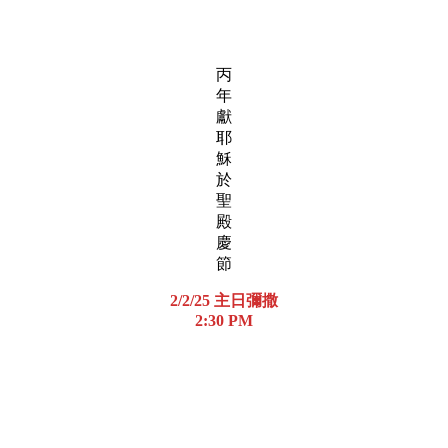
丙
年
獻
耶
穌
於
聖
殿
慶
節
2/2/25 主日彌撒
2:30 PM