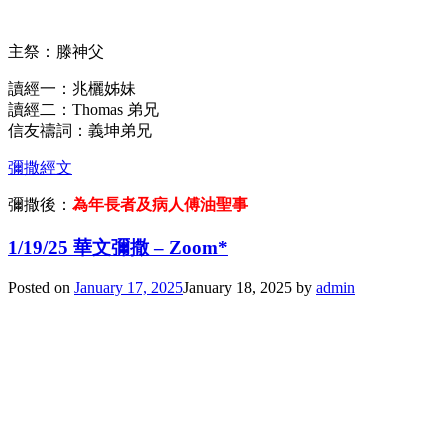
主祭：滕神父
讀經一：兆欐姊妹
讀經二：Thomas 弟兄
信友禱詞：義坤弟兄
彌撒經文
彌撒後：
為年長者及病人傅油聖事
1/19/25 華文彌撒 – Zoom*
Posted on
January 17, 2025
January 18, 2025
by
admin